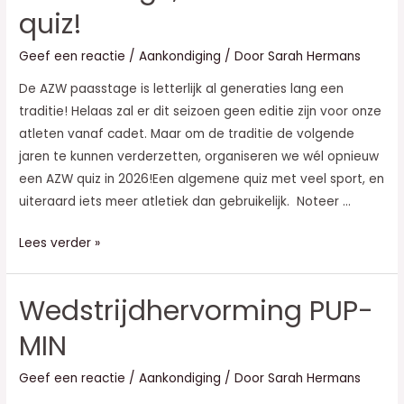
quiz!
Geef een reactie
/
Aankondiging
/ Door
Sarah Hermans
De AZW paasstage is letterlijk al generaties lang een
traditie! Helaas zal er dit seizoen geen editie zijn voor onze
atleten vanaf cadet. Maar om de traditie de volgende
jaren te kunnen verderzetten, organiseren we wél opnieuw
een AZW quiz in 2026!Een algemene quiz met veel sport, en
uiteraard iets meer atletiek dan gebruikelijk. Noteer …
Geen
Lees verder »
stage,
wel
Wedstrijdhervorming PUP-
2e
AZW
MIN
quiz!
Geef een reactie
/
Aankondiging
/ Door
Sarah Hermans