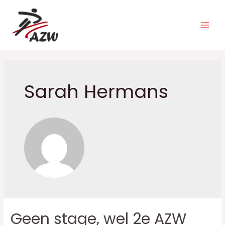
Spring
naar
de
Main
inhoud
Men
Sarah Hermans
Geen stage, wel 2e AZW